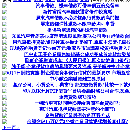
汽車借款、機車借款可借車價五倍免留車
新竹當鋪汽車借款通常條件較寬鬆
屏東汽車借款不必煩惱銀行貸款的高門檻
屏東借錢彈性還款不限車齡均可申貸
提供急需週轉的高雄汽車借款
东風汽車青岛某4S店澄清逾期風险,關联公司涉44起借款
用汽車抵押貸款,逾期後車被拖走卖掉了,原車主怎麼把車找
现場簽約融資登记7900万元!张家界市知識產权質押融資入园惠
巴中市工業企業應急轉貸基金成功完成首笔貸款發
降低企業融資成本!《人民日报》再次點赞唐山银行!
纯干貨,企業税貸申请的具體要求及流程,完美解决中小企
6月1日開始實施,對企業融資和银行信貸的最新要求!市場监管总
中小微企業融資難主要原因
担保公司、小貸公司、典當行,都怎麼做貸款?比较一下就
印尼OJK允许P2P借貸平台與金融財務公司合作,甚至..
企業貸款成功技巧
一輛汽車可以同時抵押给两個平台貸款吗?
辦理汽車抵押貸款需要注意的小细节!
金融貸款行業最有效的获客方式
余额突破15万亿元!小微企業貸款迅猛增长靠什麼?
下一頁 »