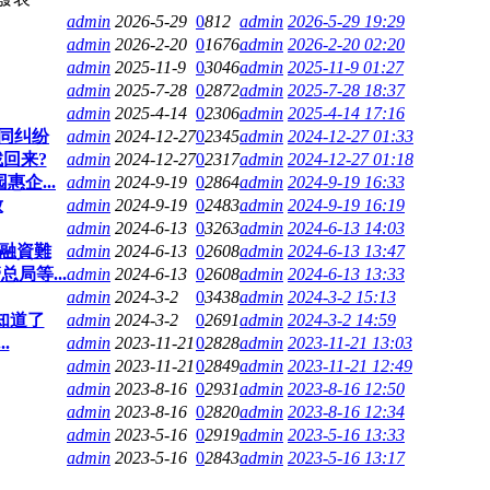
admin
2026-5-29
0
812
admin
2026-5-29 19:29
admin
2026-2-20
0
1676
admin
2026-2-20 02:20
admin
2025-11-9
0
3046
admin
2025-11-9 01:27
admin
2025-7-28
0
2872
admin
2025-7-28 18:37
admin
2025-4-14
0
2306
admin
2025-4-14 17:16
合同纠纷
admin
2024-12-27
0
2345
admin
2024-12-27 01:33
回来?
admin
2024-12-27
0
2317
admin
2024-12-27 01:18
企...
admin
2024-9-19
0
2864
admin
2024-9-19 16:33
放
admin
2024-9-19
0
2483
admin
2024-9-19 16:19
admin
2024-6-13
0
3263
admin
2024-6-13 14:03
業融資難
admin
2024-6-13
0
2608
admin
2024-6-13 13:47
局等...
admin
2024-6-13
0
2608
admin
2024-6-13 13:33
admin
2024-3-2
0
3438
admin
2024-3-2 15:13
知道了
admin
2024-3-2
0
2691
admin
2024-3-2 14:59
.
admin
2023-11-21
0
2828
admin
2023-11-21 13:03
admin
2023-11-21
0
2849
admin
2023-11-21 12:49
admin
2023-8-16
0
2931
admin
2023-8-16 12:50
admin
2023-8-16
0
2820
admin
2023-8-16 12:34
admin
2023-5-16
0
2919
admin
2023-5-16 13:33
admin
2023-5-16
0
2843
admin
2023-5-16 13:17