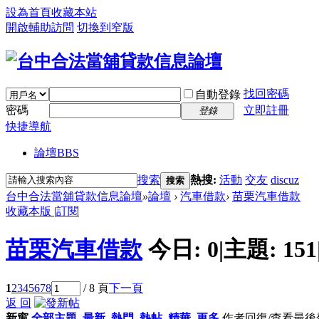
設為首頁
收藏本站
開啟輔助訪問
切換到窄版
找回密碼
自動登錄
密碼
立即註冊
登錄
快捷導航
論壇
BBS
搜索
熱搜:
活動
交友
discuz
搜索
台中合法當舖貸款信息論壇
»
論壇
›
汽車借款
›
苗栗汽車借款
收藏本版
|
訂閱
苗栗汽車借款
今日:
0
|
主題:
151
1
2
3
4
5
6
7
8
/ 8 頁
下一頁
返 回
新窗
全部主題
最新
熱門
熱帖
精華
更多
作者
回復/查看
最後