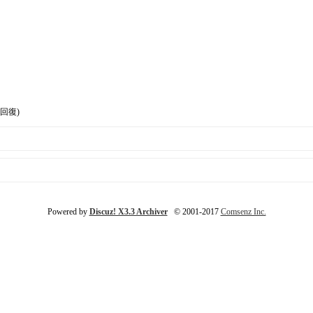
篇回復)
Powered by
Discuz! X3.3 Archiver
© 2001-2017
Comsenz Inc.