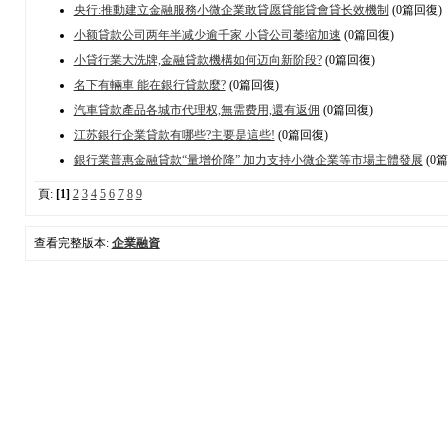
央行:推動建立金融服務小微企業敢貸愿貸能貸會貸长效機制
(0篇回復)
小额貸款公司两年半减少逾千家 小貸公司萎缩加速
(0篇回復)
小貸行業大洗牌,金融貸款機構如何迈向新阶段?
(0篇回復)
名下有輛車 能在銀行貸款麼?
(0篇回復)
汽車貸款產品各城市代理权,無需费用,還有返佣
(0篇回復)
江苏銀行企業貸款有哪些?主要是這些!
(0篇回復)
銀行業普惠金融貸款“量增价降” 加力支持小微企業等市場主體發展
(0
頁:
[1]
2
3
4
5
6
7
8
9
查看完整版本:
企業融資