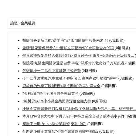
論壇
› 企業融資
醫療設备更新也能“薅羊毛”?超长期國债申報指南来了!
(0篇回復)
重磅!國家醫保局發布中醫類立項指南:600余項整合為99項
(0篇回復)
健嘉醫療與复星联合健康保险达成直付合作,康复+保险融合升级康复...
醫院看病,醫生問醫保還是自费?牢记!關系你的救命钱千万别乱说
(0篇回
代辦房地一二胎台中當舖銀行式經營
(0篇回復)
今年二季度哪吒汽車竟融了40多個亿 這两家銀行极限“踩中”
(0篇回復)
貸款買的汽車可以辦理汽車抵押嗎?汽車知识大全
(0篇回復)
“金科E貸”提供全場景特色融資業務
(0篇回復)
“榕树貸款”為中小微企業提供深度金融支持
(0篇回復)
小微企業融資難题何以破解?金融数字化轉型助力信息共享、精准管控...
本月LPR报價大概率下调 2022年保持企業综合融資成本稳中有降
(0篇回
產融平台助力中小微企業融資,突破10亿!
(0篇回復)
什麼是小微企業貸款?小微企業貸款有哪些特點?
(0篇回復)